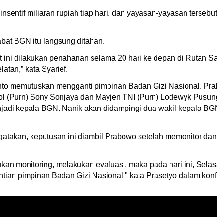
ntif miliaran rupiah tiap hari, dan yayasan-yayasan tersebut te
.
abat BGN itu langsung ditahan.
at ini dilakukan penahanan selama 20 hari ke depan di Rutan
tan,” kata Syarief.
nto memutuskan mengganti pimpinan Badan Gizi Nasional. P
Pol (Purn) Sony Sonjaya dan Mayjen TNI (Purn) Lodewyk Pusun
adi kepala BGN. Nanik akan didampingi dua wakil kepala BGN
gatakan, keputusan ini diambil Prabowo setelah memonitor da
kan monitoring, melakukan evaluasi, maka pada hari ini, Selas
ian pimpinan Badan Gizi Nasional," kata Prasetyo dalam konf