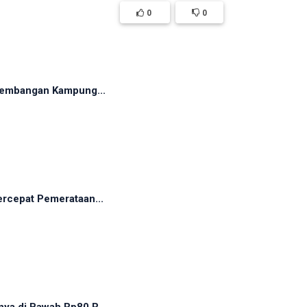
0
0
rkembangan Kampung...
rcepat Pemerataan...