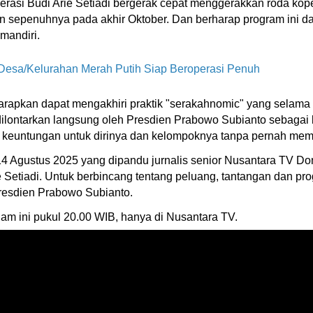
erasi Budi Arie Setiadi bergerak cepat menggerakkan roda kop
lan sepenuhnya pada akhir Oktober. Dan berharap program ini
mandiri.
 Desa/Kelurahan Merah Putih Siap Beroperasi Penuh
arapkan dapat mengakhiri praktik "serakahnomic" yang selama
i dilontarkan langsung oleh Presdien Prabowo Subianto sebagai
keuntungan untuk dirinya dan kelompoknya tanpa pernah memi
4 Agustus 2025 yang dipandu jurnalis senior Nusantara TV D
etiadi. Untuk berbincang tentang peluang, tantangan dan pro
Presdien Prabowo Subianto.
m ini pukul 20.00 WIB, hanya di Nusantara TV.