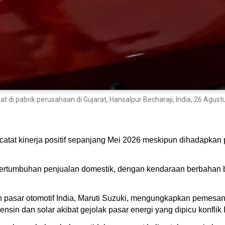
hat di pabrik perusahaan di Gujarat, Hansalpur Becharaji, India, 26 Agu
encatat kinerja positif sepanjang Mei 2026 meskipun dihadapka
ertumbuhan penjualan domestik, dengan kendaraan berbahan b
in pasar otomotif India, Maruti Suzuki, mengungkapkan peme
sin dan solar akibat gejolak pasar energi yang dipicu konflik I