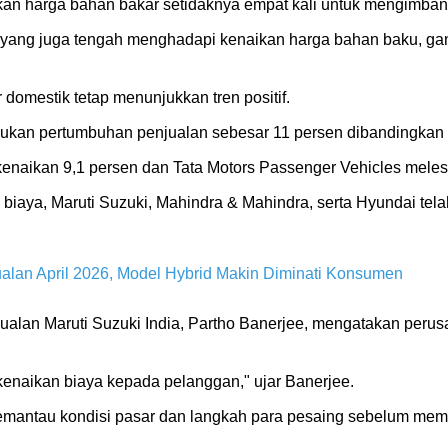
kkan harga bahan bakar setidaknya empat kali untuk mengimban
f yang juga tengah menghadapi kenaikan harga bahan baku, ga
 domestik tetap menunjukkan tren positif.
an pertumbuhan penjualan sebesar 11 persen dibandingkan p
kenaikan 9,1 persen dan Tata Motors Passenger Vehicles meles
an biaya, Maruti Suzuki, Mahindra & Mahindra, serta Hyundai t
ualan April 2026, Model Hybrid Makin Diminati Konsumen
alan Maruti Suzuki India, Partho Banerjee, mengatakan perusa
kenaikan biaya kepada pelanggan," ujar Banerjee.
antau kondisi pasar dan langkah para pesaing sebelum memu