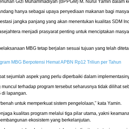
emenuhan Gizi Muhammadiyah (BPPGM) M. Nurul Yamin dalam ke
pandang hanya sebagai upaya penyediaan makanan bagi masya
investasi jangka panjang yang akan menentukan kualitas SDM I
asejahtera menjadi prasyarat penting untuk menciptakan masya
laksanaan MBG tetap berjalan sesuai tujuan yang telah ditet
ogram MBG Berpotensi Hemat APBN Rp12 Triliun per Tahun
at sejumlah aspek yang perlu diperbaiki dalam implementasin
g muncul terhadap program tersebut seharusnya tidak dilihat 
di lapangan.
erbenah untuk memperkuat sistem pengelolaan," kata Yamin.
aga kualitas program melalui tiga pilar utama, yakni keaman
a pembangunan ekosistem yang berkelanjutan.