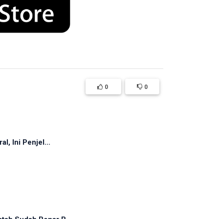
0
0
, Ini Penjel...