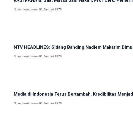
KASI PAHAM: Saat Massa Jadi Hakim, Prof Ciek: Pemerin
Nusantaratv.com - 01 Januari 1970
NTV HEADLINES: Sidang Banding Nadiem Makarim Dimulai
Nusantaratv.com - 01 Januari 1970
Media di Indonesia Terus Bertambah, Kredibilitas Menj
Nusantaratv.com - 01 Januari 1970