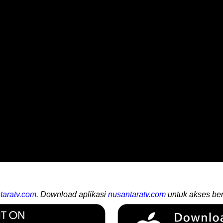
taratv.com
. Download aplikasi
nusantaratv.com
untuk akses ber