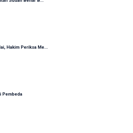
tah Sudah Benar B...
, Hakim Periksa Me...
adi Pembeda