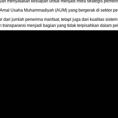
h menyatakan kesiapan untuk menjadi mitra strategis pemeri
n Amal Usaha Muhammadiyah (AUM) yang bergerak di sektor pen
dari jumlah penerima manfaat, tetapi juga dari kualitas siste
n transparansi menjadi bagian yang tidak terpisahkan dalam p