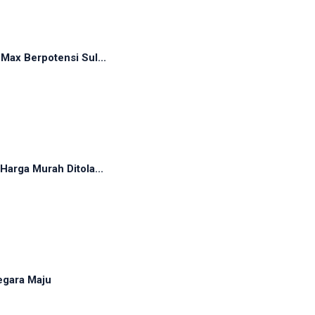
ax Berpotensi Sul...
arga Murah Ditola...
egara Maju