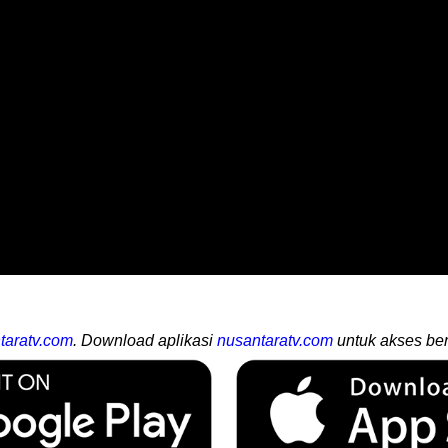
taratv.com
. Download aplikasi
nusantaratv.com
untuk akses ber