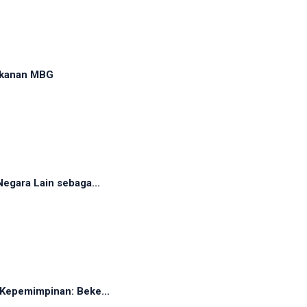
akanan MBG
egara Lain sebaga...
Kepemimpinan: Beke...