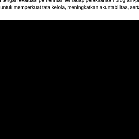
i tengah evaluasi pemerintah terhadap pelaksanaan program-
ntuk memperkuat tata kelola, meningkatkan akuntabilitas, se