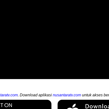
taratv.com
. Download aplikasi
nusantaratv.com
untuk akses ber