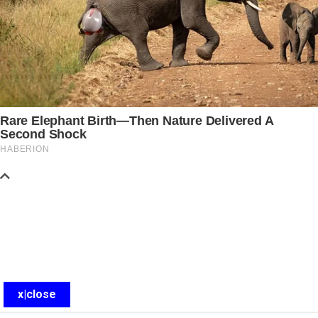
x|close