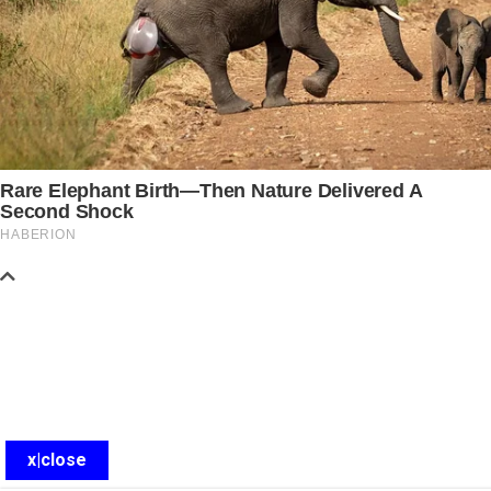
x|close