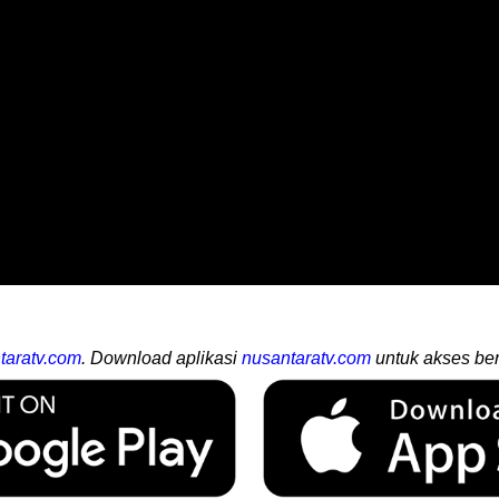
taratv.com
. Download aplikasi
nusantaratv.com
untuk akses ber