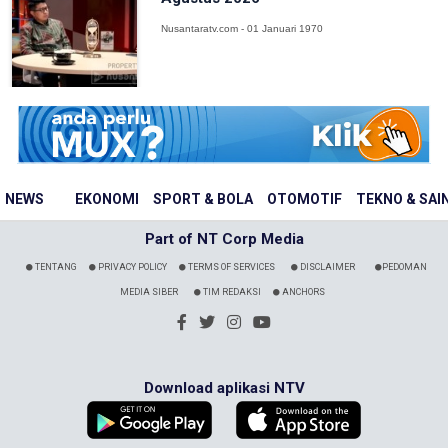
Nusantaratv.com - 01 Januari 1970
NEWS
EKONOMI
SPORT & BOLA
OTOMOTIF
TEKNO & SAI
Part of NT Corp Media
TENTANG
PRIVACY POLICY
TERMS OF SERVICES
DISCLAIMER
PEDOMAN
MEDIA SIBER
TIM REDAKSI
ANCHORS
Download aplikasi NTV