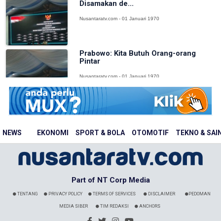
Disamakan de...
Nusantaratv.com - 01 Januari 1970
Prabowo: Kita Butuh Orang-orang
Pintar
Nusantaratv.com - 01 Januari 1970
NEWS
EKONOMI
SPORT & BOLA
OTOMOTIF
TEKNO & SAI
Part of NT Corp Media
TENTANG
PRIVACY POLICY
TERMS OF SERVICES
DISCLAIMER
PEDOMAN
MEDIA SIBER
TIM REDAKSI
ANCHORS