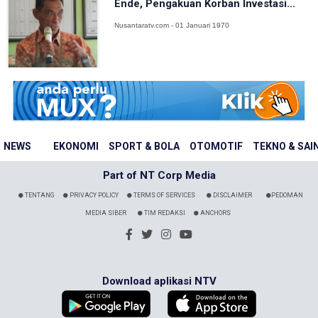
Ende, Pengakuan Korban Investasi...
Nusantaratv.com - 01 Januari 1970
NEWS
EKONOMI
SPORT & BOLA
OTOMOTIF
TEKNO & SAI
Part of NT Corp Media
TENTANG
PRIVACY POLICY
TERMS OF SERVICES
DISCLAIMER
PEDOMAN
MEDIA SIBER
TIM REDAKSI
ANCHORS
Download aplikasi NTV