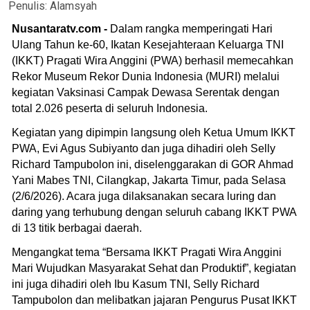
Penulis:
Alamsyah
Nusantaratv.com -
Dalam rangka memperingati Hari
Ulang Tahun ke-60, Ikatan Kesejahteraan Keluarga TNI
(IKKT) Pragati Wira Anggini (PWA) berhasil memecahkan
Rekor Museum Rekor Dunia Indonesia (MURI) melalui
kegiatan Vaksinasi Campak Dewasa Serentak dengan
total 2.026 peserta di seluruh Indonesia.
Kegiatan yang dipimpin langsung oleh Ketua Umum IKKT
PWA, Evi Agus Subiyanto dan juga dihadiri oleh Selly
Richard Tampubolon ini, diselenggarakan di GOR Ahmad
Yani Mabes TNI, Cilangkap, Jakarta Timur, pada Selasa
(2/6/2026). Acara juga dilaksanakan secara luring dan
daring yang terhubung dengan seluruh cabang IKKT PWA
di 13 titik berbagai daerah.
Mengangkat tema “Bersama IKKT Pragati Wira Anggini
Mari Wujudkan Masyarakat Sehat dan Produktif”, kegiatan
ini juga dihadiri oleh Ibu Kasum TNI, Selly Richard
Tampubolon dan melibatkan jajaran Pengurus Pusat IKKT