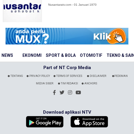
Nusantaratv.com - 01 Januari 1970
NEWS
EKONOMI
SPORT & BOLA
OTOMOTIF
TEKNO & SAI
Part of NT Corp Media
TENTANG
PRIVACY POLICY
TERMS OF SERVICES
DISCLAIMER
PEDOMAN
MEDIA SIBER
TIM REDAKSI
ANCHORS
Download aplikasi NTV