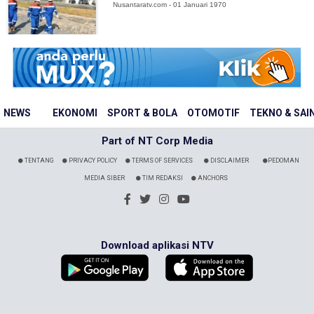
Nusantaratv.com - 01 Januari 1970
NEWS
EKONOMI
SPORT & BOLA
OTOMOTIF
TEKNO & SAI
Part of NT Corp Media
TENTANG
PRIVACY POLICY
TERMS OF SERVICES
DISCLAIMER
PEDOMAN
MEDIA SIBER
TIM REDAKSI
ANCHORS
Download aplikasi NTV