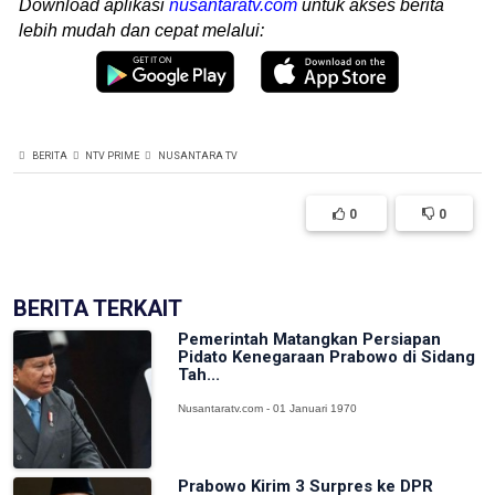
Download aplikasi
nusantaratv.com
untuk akses berita
lebih mudah dan cepat melalui:
BERITA
NTV PRIME
NUSANTARA TV
0
0
BERITA TERKAIT
Pemerintah Matangkan Persiapan
Pidato Kenegaraan Prabowo di Sidang
Tah...
Nusantaratv.com - 01 Januari 1970
Prabowo Kirim 3 Surpres ke DPR