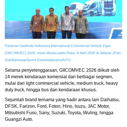
Pameran Gaikindo Indonesia International Commercial Vehicle Expo
(GIICOMVEC) 2026, resmi dibuka pada Rabu, 8 April 2026 di Jakarta. (Foto:
Dok/Istimewa/Seven Event/Adiantoro/NTV)
Selama penyelenggaraan, GIICOMVEC 2026 diikuti oleh
14 merek kendaraan komersial dari berbagai segmen,
mulai dari light commercial vehicle, medium truck, heavy
duty truck, hingga bus dan kendaraan khusus.
Sejumlah brand ternama yang hadir antara lain Daihatsu,
DFSK, Farizon, Ford, Foton, Hino, Isuzu, JAC Motor,
Mitsubishi Fuso, Sany, Suzuki, Toyota, Wuling, hingga
Guangzi Auto.