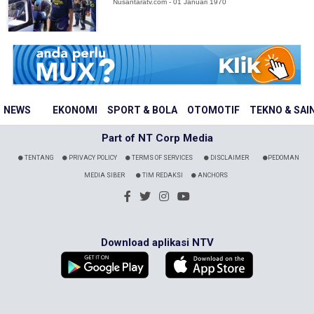
Nusantaratv.com - 01 Januari 1970
NEWS
EKONOMI
SPORT & BOLA
OTOMOTIF
TEKNO & SAI
Part of NT Corp Media
TENTANG
PRIVACY POLICY
TERMS OF SERVICES
DISCLAIMER
PEDOMAN
MEDIA SIBER
TIM REDAKSI
ANCHORS
Download aplikasi NTV