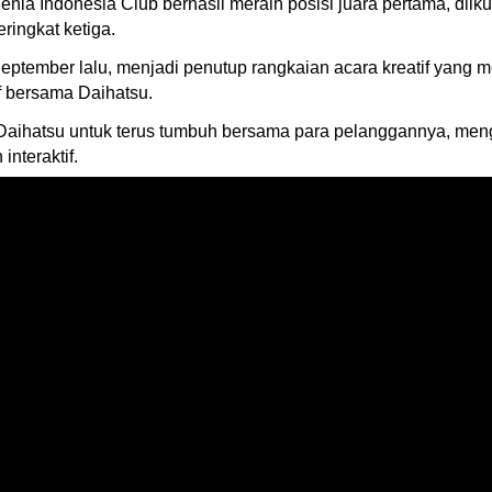
enia Indonesia Club berhasil meraih posisi juara pertama, diiku
ringkat ketiga.
tember lalu, menjadi penutup rangkaian acara kreatif yang
f bersama Daihatsu.
 Daihatsu untuk terus tumbuh bersama para pelanggannya, men
nteraktif.