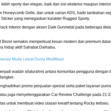
bih sporty dan elegan, baik dari sisi eksterior maupun interior
Honeycomb Grille, dan untuk varian ADS, hadir tambahan sepe
Sticker yang menegaskan karakter Rugged Sporty.
Black Interior dengan aksen Dark Gunmetal pada beberapa detai
eel Bezel semakin memperkuat kesan modern dan premium dal
 hidup aktif Sahabat Daihatsu.
nerasi Muda Lewat Dunia Modifikasi
menjadi wadah silaturahmi antara komunitas pengguna dengan ti
Bengkel.
ghadirkan promo penjualan spesial serta paket layanan purna 
ihatsu juga menyelenggarakan Car Review Challenge pada 21-
as untuk membuat video ulasan kreatif tentang Rocky terbaru.