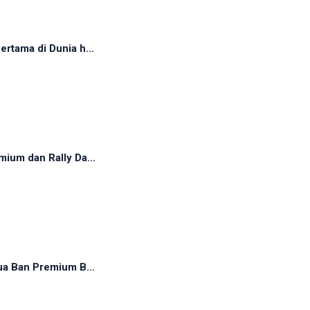
rtama di Dunia h...
ium dan Rally Da...
ua Ban Premium B...