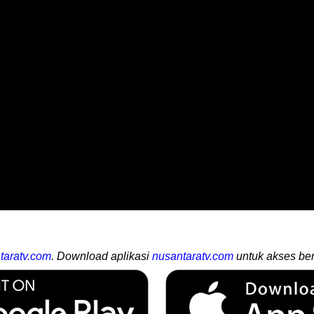
taratv.com
. Download aplikasi
nusantaratv.com
untuk akses ber