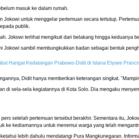
sebelum masuk ke dalam rumah.
an Jokowi untuk menggelar pertemuan secara tertutup. Pertem
epada publik.
mah. Jokowi terlihat mengikuti dari belakang hingga keduanya 
ami Jokowi sambil membungkukkan badan sebagai bentuk peng
but Hangat Kedatangan Prabowo-Didit di Istana Elysee Pranci
gannya, Didit hanya memberikan keterangan singkat. "Mampir 
kan di sela-sela kegiatannya di Kota Solo. Dia mengaku menyem
pers setelah pertemuan tersebut berakhir. Sementara itu, Jok
uk ke kediamannya untuk menemui warga yang telah mengantr
ketahui lebih dahulu mendatangi Pura Mangkunegaran. Informasi