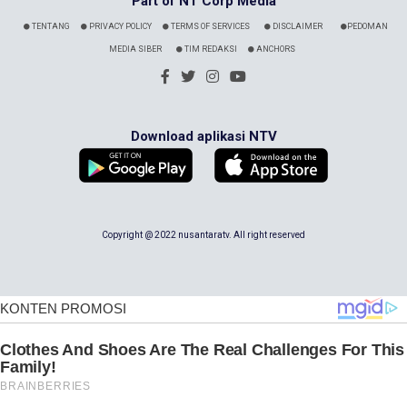
Part of NT Corp Media
TENTANG
PRIVACY POLICY
TERMS OF SERVICES
DISCLAIMER
PEDOMAN
MEDIA SIBER
TIM REDAKSI
ANCHORS
Download aplikasi NTV
Copyright @ 2022 nusantaratv. All right reserved