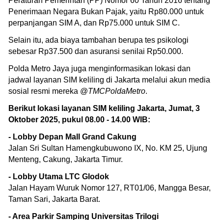
Peraturan Pemerintah (PP) Nomor 60 Tahun 2016 tentang
Penerimaan Negara Bukan Pajak, yaitu Rp80.000 untuk
perpanjangan SIM A, dan Rp75.000 untuk SIM C.
Selain itu, ada biaya tambahan berupa tes psikologi
sebesar Rp37.500 dan asuransi senilai Rp50.000.
Polda Metro Jaya juga menginformasikan lokasi dan
jadwal layanan SIM keliling di Jakarta melalui akun media
sosial resmi mereka @
TMCPoldaMetro
.
Berikut lokasi layanan SIM keliling Jakarta, Jumat, 3
Oktober 2025, pukul 08.00 - 14.00 WIB:
- Lobby Depan Mall Grand Cakung
Jalan Sri Sultan Hamengkubuwono IX, No. KM 25, Ujung
Menteng, Cakung, Jakarta Timur.
- Lobby Utama LTC Glodok
Jalan Hayam Wuruk Nomor 127, RT01/06, Mangga Besar,
Taman Sari, Jakarta Barat.
- Area Parkir Samping Universitas Trilogi