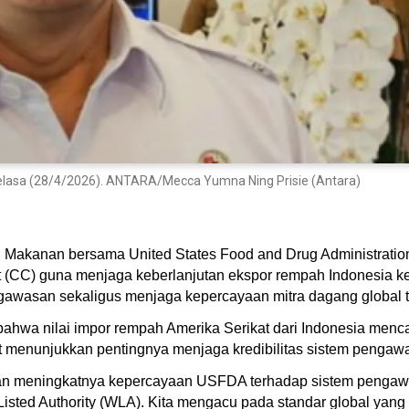
Selasa (28/4/2026). ANTARA/Mecca Yumna Ning Prisie (Antara)
Makanan bersama United States Food and Drug Administration 
(CC) guna menjaga keberlanjutan ekspor rempah Indonesia ke 
ngawasan sekaligus menjaga kepercayaan mitra dagang global 
hwa nilai impor rempah Amerika Serikat dari Indonesia mencap
but menunjukkan pentingnya menjaga kredibilitas sistem pengawa
meningkatnya kepercayaan USFDA terhadap sistem pengawas
ed Authority (WLA). Kita mengacu pada standar global yang sa