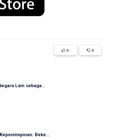
0
0
egara Lain sebaga...
Kepemimpinan: Beke...