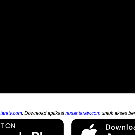
taratv.com
. Download aplikasi
nusantaratv.com
untuk akses ber