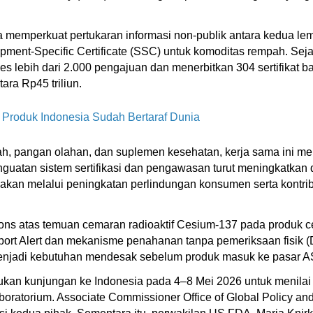
 memperkuat pertukaran informasi non-publik antara kedua 
hipment-Specific Certificate (SSC) untuk komoditas rempah. S
 lebih dari 2.000 pengajuan dan menerbitkan 304 sertifikat b
ara Rp45 triliun.
roduk Indonesia Sudah Bertaraf Dunia
ah, pangan olahan, dan suplemen kesehatan, kerja sama ini m
enguatan sistem sertifikasi dan pengawasan turut meningkatkan 
akan melalui peningkatan perlindungan konsumen serta kontr
ons atas temuan cemaran radioaktif Cesium-137 pada produk 
t Alert dan mekanisme penahanan tanpa pemeriksaan fisik (De
at menjadi kebutuhan mendesak sebelum produk masuk ke pasar A
kan kunjungan ke Indonesia pada 4–8 Mei 2026 untuk menilai ef
laboratorium. Associate Commissioner Office of Global Policy 