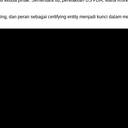
asi kedua pihak. Sementara itu, perwakilan US FDA, Maria Kni
ing, dan peran sebagai certifying entity menjadi kunci dalam