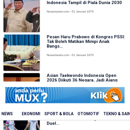
Indonesia Tampil di Piala Dunia 2030
Nusantaratv.com - 01 Januari 1970
Pesan Haru Prabowo di Kongres PSSI:
Tak Boleh Matikan Mimpi Anak
Bangs...
Nusantaratv.com - 01 Januari 1970
Asian Taekwondo Indonesia Open
2026 Diikuti 36 Negara, Jadi Ajang
Pere...
Nusantaratv.com - 01 Januari 1970
Leo/Daniel Juara Taipei Open 2026,
NEWS
EKONOMI
SPORT & BOLA
OTOMOTIF
TEKNO & SAI
Tundukkan Ganda Malaysia Lewat
Duel...