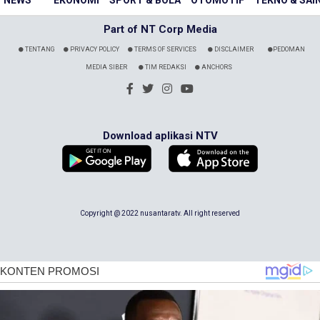
NEWS
EKONOMI
SPORT & BOLA
OTOMOTIF
TEKNO & SAI
Part of NT Corp Media
TENTANG
PRIVACY POLICY
TERMS OF SERVICES
DISCLAIMER
PEDOMAN
MEDIA SIBER
TIM REDAKSI
ANCHORS
Download aplikasi NTV
Copyright @ 2022 nusantaratv. All right reserved