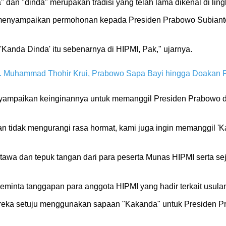
" dan "dinda" merupakan tradisi yang telah lama dikenal di li
ian menyampaikan permohonan kepada Presiden Prabowo Subia
 'Kanda Dinda' itu sebenarnya di HIPMI, Pak," ujarnya.
Muhammad Thohir Krui, Prabowo Sapa Bayi hingga Doakan 
yampaikan keinginannya untuk memanggil Presiden Prabowo 
n tidak mengurangi rasa hormat, kami juga ingin memanggil '
tawa dan tepuk tangan dari para peserta Munas HIPMI serta se
meminta tanggapan para anggota HIPMI yang hadir terkait usula
eka setuju menggunakan sapaan "Kakanda" untuk Presiden P