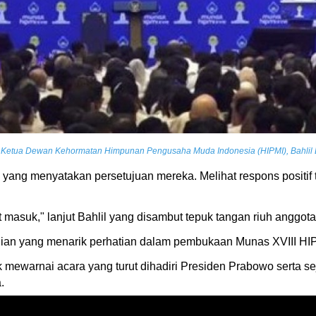
 Ketua Dewan Kehormatan Himpunan Pengusaha Muda Indonesia (HIPMI), Bahlil La
 yang menyatakan persetujuan mereka. Melihat respons positif 
 masuk," lanjut Bahlil yang disambut tepuk tangan riuh anggot
gian yang menarik perhatian dalam pembukaan Munas XVIII HI
ewarnai acara yang turut dihadiri Presiden Prabowo serta sej
.