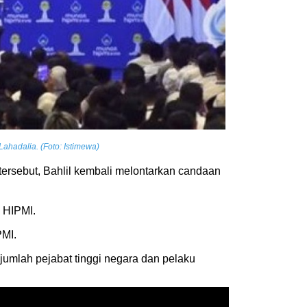
hadalia. (Foto: Istimewa)
tersebut, Bahlil kembali melontarkan candaan
a HIPMI.
PMI.
umlah pejabat tinggi negara dan pelaku