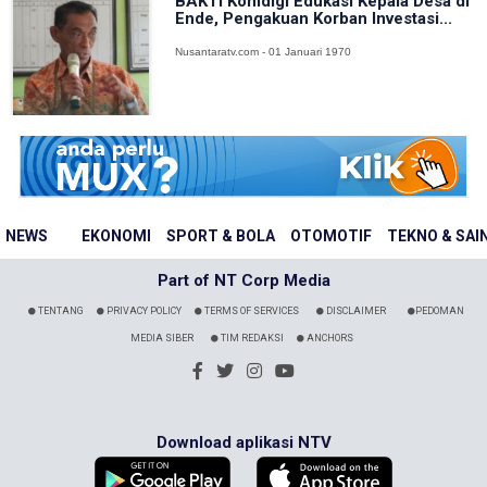
BAKTI Komdigi Edukasi Kepala Desa di
Ende, Pengakuan Korban Investasi...
Nusantaratv.com - 01 Januari 1970
NEWS
EKONOMI
SPORT & BOLA
OTOMOTIF
TEKNO & SAI
Part of NT Corp Media
TENTANG
PRIVACY POLICY
TERMS OF SERVICES
DISCLAIMER
PEDOMAN
MEDIA SIBER
TIM REDAKSI
ANCHORS
Download aplikasi NTV