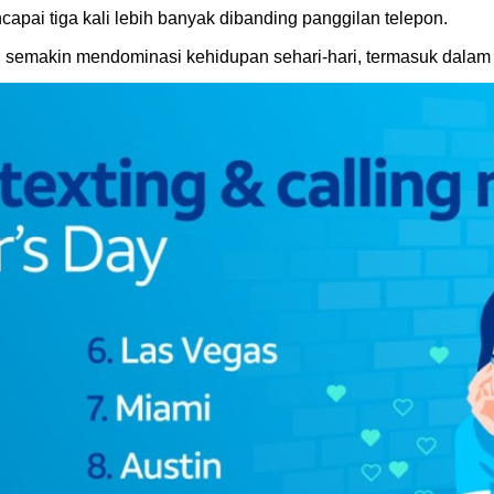
apai tiga kali lebih banyak dibanding panggilan telepon.
l semakin mendominasi kehidupan sehari-hari, termasuk dala