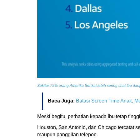
Sekitar 75% orang Amerika Serikat lebih sering chat Ibu da
Baca Juga:
Batasi Screen Time Anak, M
Meski begitu, perhatian kepada ibu tetap ting
Houston, San Antonio, dan Chicago tercatat s
maupun panggilan telepon.