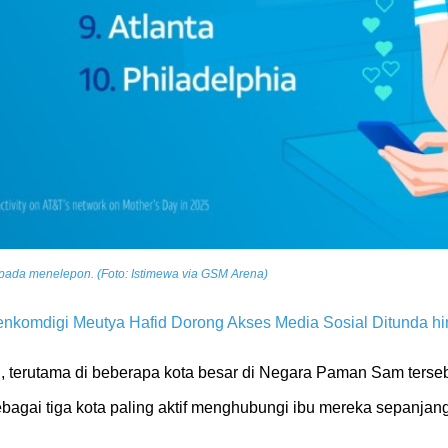
ripada menelepon. (Foto: Istimewa via GSM Arena)
enkomdigi Meutya Hafid Dorong Akses Media Sosial Ditunda h
gi, terutama di beberapa kota besar di Negara Paman Sam terseb
ebagai tiga kota paling aktif menghubungi ibu mereka sepanjan