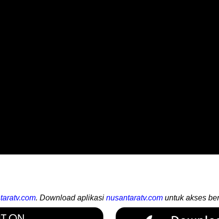
taratv.com
. Download aplikasi
nusantaratv.com
untuk akses ber