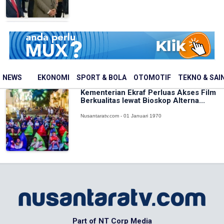
Kemenkop dan PLN EPI Bangun
Ekosistem Biomassa Berbasis
Koperasi
Nusantaratv.com - 01 Januari 1970
NEWS
EKONOMI
SPORT & BOLA
OTOMOTIF
TEKNO & SAI
Kementerian Ekraf Perluas Akses Film
Berkualitas lewat Bioskop Alterna...
Nusantaratv.com - 01 Januari 1970
Part of NT Corp Media